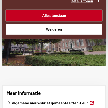
acces
Details tonen
pop
Alles toestaan
Weigeren
Meer informatie
Externe
Algemene nieuwsbrief gemeente Etten-Leur