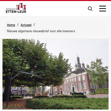
Ga
naar
Men
de
zoekpagi
/
/
Home
Actueel
Nieuwe algemene nieuwsbrief voor alle inwoners