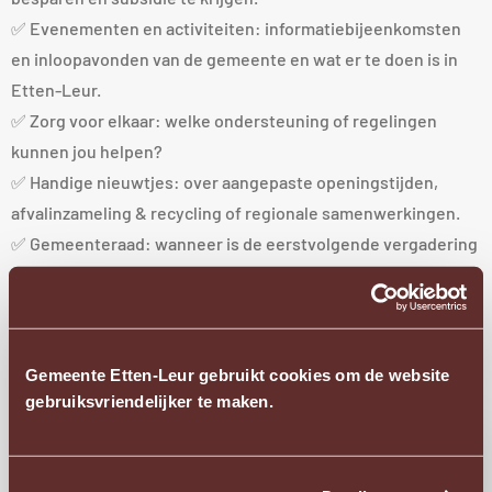
✅ Evenementen en activiteiten: informatiebijeenkomsten
en inloopavonden van de gemeente en wat er te doen is in
Etten-Leur.
✅ Zorg voor elkaar: welke ondersteuning of regelingen
kunnen jou helpen?
✅ Handige nieuwtjes: over aangepaste openingstijden,
afvalinzameling & recycling of regionale samenwerkingen.
✅ Gemeenteraad: wanneer is de eerstvolgende vergadering
en wat staat er op de agenda?
✅ Vacatures: op welke functie solliciteer jij?
De eerste editie van deze nieuwsbrief wordt eind januari
Gemeente Etten-Leur gebruikt cookies om de website
verstuurd.
gebruiksvriendelijker te maken.
Wil je deze ontvangen? Schrijf je dan snel in via deze link:
Externe
Algemene nieuwsbrief gemeente Etten-Leur
.
Ope
link