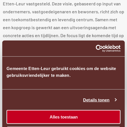
Etten-Leur vastgesteld. Deze visie, gebaseerd op input van
ondernemers, vastgoedeigenaren en bewoners, richt zich op
een toekomstbestendig en levendig centrum. Samen met
een kopgroep is gewerkt aan een uitvoeringsagenda met
concrete acties en tijdlijnen. De focus ligt de komende tijd op
vergroening, samenwerking en een aantrekkelijk centrum.
De besluiten op deze openbare besluitenlijst zijn compact
geformuleerd. Hieraan kunnen geen rechten worden
Gemeente Etten-Leur gebruikt cookies om de website
ontleend. De volledige besluiten zijn bepalend.
gebruiksvriendelijker te maken.
Aanwezigheid van het college
Ope
acces
Details tonen
pop
Datum: 11 april 2025
Tijd: 10.00 uur
Alles toestaan
Activiteit: Opening AZC