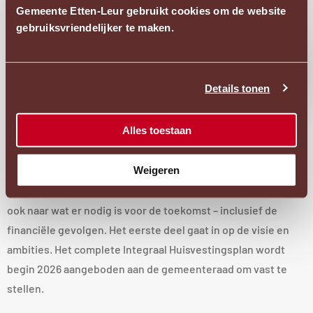
Gemeente Etten-Leur gebruikt cookies om de website
Raadsinformatiebrief Integraal
gebruiksvriendelijker te maken.
Huisvestingsplan
Begin juni is gestart met het opstellen van een nieuw
Ope
acces
Details tonen
Integraal Huisvestingsplan (IHP) voor het onderwijs in Etten-
pop
Leur. Dit plan is een update van het IHP uit 2019 en beschrijft
Alles toestaan
hoe we tot en met 2030 willen omgaan met onze
schoolgebouwen, brede scholen en multifunctionele
Weigeren
accommodaties (MFA’s).
In het IHP kijken we niet alleen naar de huidige situatie, maar
ook naar wat er nodig is voor de toekomst – inclusief de
financiële gevolgen. Het eerste deel gaat in op de visie en
ambities. Het complete Integraal Huisvestingsplan wordt
begin 2026 aangeboden aan de gemeenteraad om vast te
stellen.