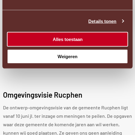
Toepassen hardheidsclausule
Doelgroepenverordening
Ope
acces
Details tonen
pop
Initiatiefnemer wil 6 patio-sociale koopwoningen in het
project Markt 89a realiseren. Het gaat hier om specifieke
Alles toestaan
woningen voor ouderen. Het college besluit voor dit
bouwplan af te wijken van toewijzingsregels in de
Weigeren
Doelgroepenverordening.
Omgevingsvisie Rucphen
De ontwerp-omgevingsvisie van de gemeente Rucphen ligt
vanaf 10 juni jl. ter inzage om meningen te peilen. De opgaven
waar deze gemeente de komende jaren aan wil werken,
kunnen wij goed plaatsen. Ze geven ons geen aanleiding