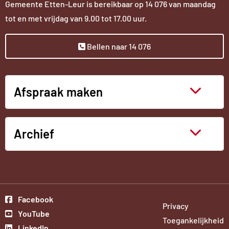
Gemeente Etten-Leur is bereikbaar op
14 076
van maandag
tot en met vrijdag van 9.00 tot 17.00 uur.
Bellen naar 14 076
Afspraak maken
Archief
Ga
Externe
Facebook
Privacy
Ga
Externe
naar
link
YouTube
Toegankelijkheid
Ga
Externe
naar
link
onze
LinkedIn