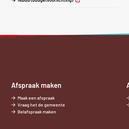
link
Afspraak maken
Maak een afspraak
Externe
Vraag het de gemeente
Externe
link
Belafspraak maken
link