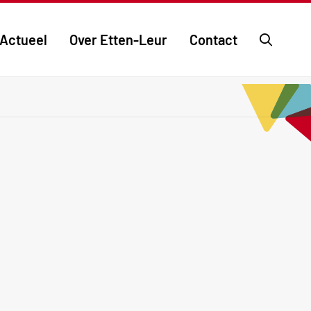
Ga
Actueel
Over Etten-Leur
Contact
naar
de
zoekpa