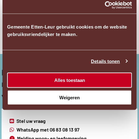
Meer informatie
Externe
Website Ministerie van Justitie en Veiligheid
Gemeente Etten-Leur gebruikt cookies om de website
link
gebruiksvriendelijker te maken.
Ope
acces
Details tonen
pop
Niet gevonden wat u zocht?
Alles toestaan
Neem contact met ons op en wij helpen u graag
verder.
Weigeren
Externe
Stel uw vraag
link
Externe
WhatsApp met 06 83 08 13 97
link
Melding woon- en leefomgeving