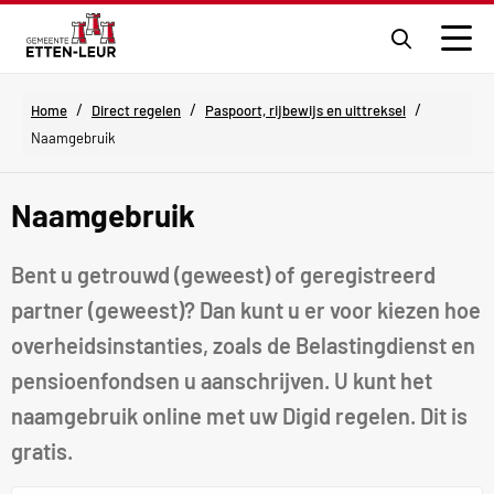
Ga
naar
Men
de
zoekpagi
/
/
/
Home
Direct regelen
Paspoort, rijbewijs en uittreksel
Naamgebruik
Naamgebruik
Bent u getrouwd (geweest) of geregistreerd
partner (geweest)? Dan kunt u er voor kiezen hoe
overheidsinstanties, zoals de Belastingdienst en
pensioenfondsen u aanschrijven. U kunt het
naamgebruik online met uw Digid regelen. Dit is
gratis.