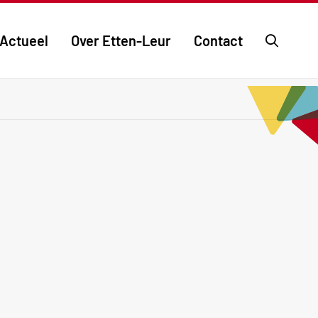
Ga
Actueel
Over Etten-Leur
Contact
naar
de
zoekpa