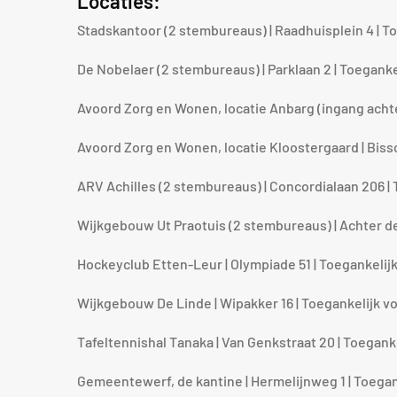
Locaties:
Stadskantoor (2 stembureaus) | Raadhuisplein 4 | T
De Nobelaer (2 stembureaus) | Parklaan 2 | Toegank
Avoord Zorg en Wonen, locatie Anbarg (ingang achter
Avoord Zorg en Wonen, locatie Kloostergaard | Bis
ARV Achilles (2 stembureaus) | Concordialaan 206 |
Wijkgebouw Ut Praotuis (2 stembureaus) | Achter de
Hockeyclub Etten-Leur | Olympiade 51 | Toegankelij
Wijkgebouw De Linde | Wipakker 16 | Toegankelijk v
Tafeltennishal Tanaka | Van Genkstraat 20 | Toegank
Gemeentewerf, de kantine | Hermelijnweg 1 | Toegan