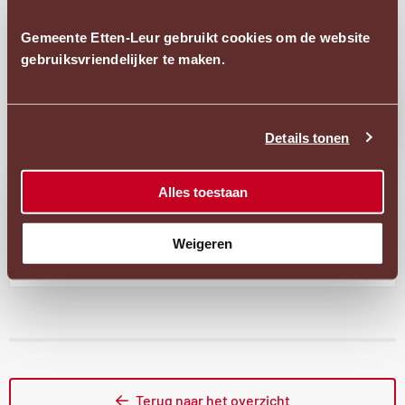
Gemeente Etten-Leur gebruikt cookies om de website
gebruiksvriendelijker te maken.
Ope
acces
Details tonen
pop
Alles toestaan
Meer informatie
Weigeren
Externe
Gemeenteraadsverkiezingen 2026
link
Terug naar het overzicht