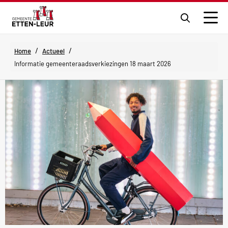
Ga
naar
Men
de
zoekpagi
/
/
Home
Actueel
Informatie gemeenteraadsverkiezingen 18 maart 2026