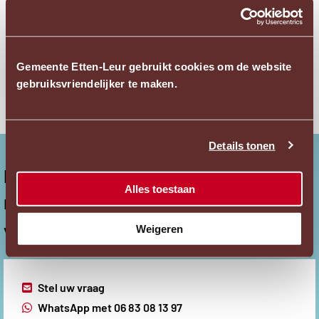
Gemeente Etten-Leur gebruikt cookies om de website
Externe
Aanvragen met DigiD
gebruiksvriendelijker te maken.
link
Ope
acces
Details tonen
pop
Niet gevonden wat u zocht?
Alles toestaan
Neem contact met ons op en wij helpen u graag
verder.
Weigeren
Externe
Stel uw vraag
link
Externe
WhatsApp met 06 83 08 13 97