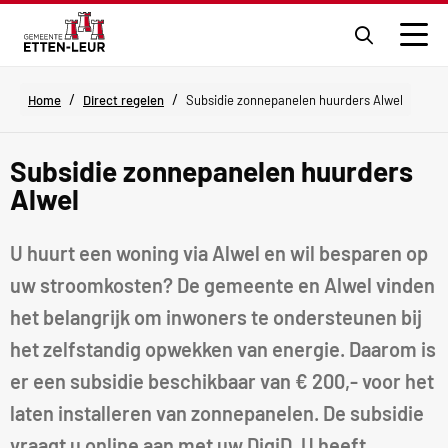
Ga
naar
Men
de
zoekpagi
/
/
Home
Direct regelen
Subsidie zonnepanelen huurders Alwel
Subsidie zonnepanelen huurders
Alwel
U huurt een woning via Alwel en wil besparen op
uw stroomkosten? De gemeente en Alwel vinden
het belangrijk om inwoners te ondersteunen bij
het zelfstandig opwekken van energie. Daarom is
er een subsidie beschikbaar van € 200,- voor het
laten installeren van zonnepanelen. De subsidie
vraagt u online aan met uw DigiD. U heeft